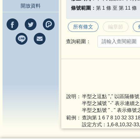
開放資料
條號範圍：
第 1 條 至 第 11 條
所有條文
編章節
查詢範圍：
說明：
半型之逗點 "," 以區隔條
半型之減號 "-" 表示連續
半型之點號 " . " 表示條
範例：
查詢第 1 6 7 8 10 32 33
1
設定方式：1,6-8,10,32-33