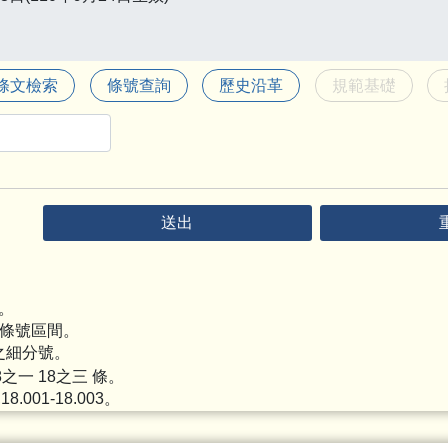
條文檢索
條號查詢
歷史沿革
規範基礎
送出
號。
之條號區間。
號之細分號。
8之一 18之三
條。
,
18.001
-
18.003
。