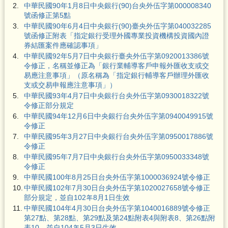
2.
中華民國90年1月8日中央銀行(90)台央外伍字第000008340
號函修正第5點
3.
中華民國90年6月4日中央銀行(90)臺央外伍字第040032285
號函修正附表「指定銀行受理外國專業投資機構投資國內證
券結匯案件應確認事項」
4.
中華民國92年5月7日中央銀行臺央外伍字第0920013386號
令修正，名稱並修正為「銀行業輔導客戶申報外匯收支或交
易應注意事項」（原名稱為「指定銀行輔導客戶辦理外匯收
支或交易申報應注意事項」）
5.
中華民國93年4月7日中央銀行台央外伍字第0930018322號
令修正部分規定
6.
中華民國94年12月6日中央銀行台央外伍字第0940049915號
令修正
7.
中華民國95年3月27日中央銀行台央外伍字第0950017886號
令修正
8.
中華民國95年7月7日中央銀行台央外伍字第0950033348號
令修正
9.
中華民國100年8月25日台央外伍字第1000036924號令修正
10.
中華民國102年7月30日台央外伍字第1020027658號令修正
部分規定，並自102年8月1日生效
11.
中華民國104年4月30日台央外伍字第1040016889號令修正
第27點、第28點、第29點及第24點附表4與附表8、第26點附
表10，並自104年5月3日生效