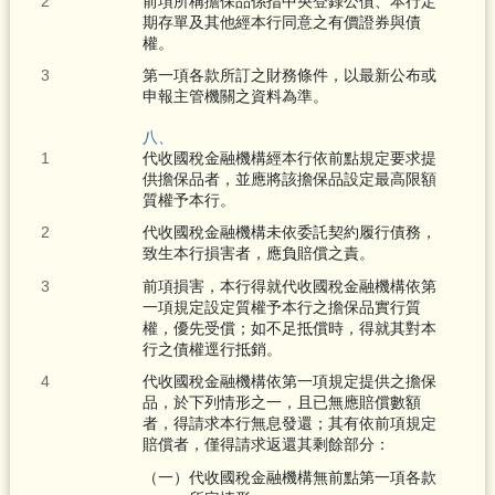
前項所稱擔保品係指中央登錄公債、本行定
期存單及其他經本行同意之有價證券與債
權。
第一項各款所訂之財務條件，以最新公布或
申報主管機關之資料為準。
八、
代收國稅金融機構經本行依前點規定要求提
供擔保品者，並應將該擔保品設定最高限額
質權予本行。
代收國稅金融機構未依委託契約履行債務，
致生本行損害者，應負賠償之責。
前項損害，本行得就代收國稅金融機構依第
一項規定設定質權予本行之擔保品實行質
權，優先受償；如不足抵償時，得就其對本
行之債權逕行抵銷。
代收國稅金融機構依第一項規定提供之擔保
品，於下列情形之一，且已無應賠償數額
者，得請求本行無息發還；其有依前項規定
賠償者，僅得請求返還其剩餘部分：
（一）代收國稅金融機構無前點第一項各款