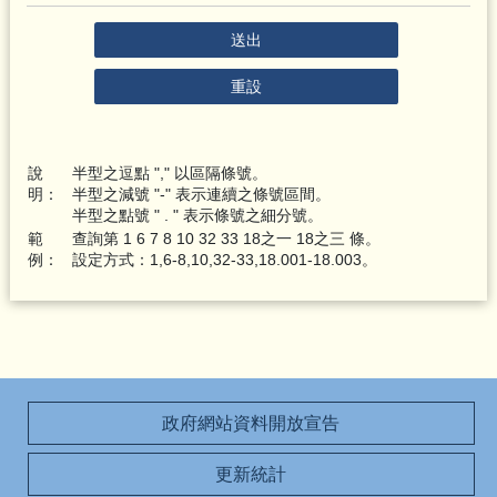
送出
重設
說
半型之逗點 "," 以區隔條號。
明：
半型之減號 "-" 表示連續之條號區間。
半型之點號 " . " 表示條號之細分號。
範
查詢第 1 6 7 8 10 32 33
18之一 18之三
條。
例：
設定方式：1,6-8,10,32-33,
18.001
-
18.003
。
政府網站資料開放宣告
更新統計