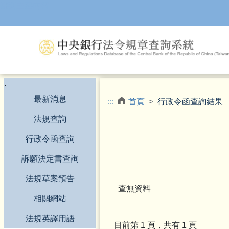
跳到主要內容
.
最新消息
:::
首頁
行政令函查詢結果
法規查詢
行政令函查詢
訴願決定書查詢
法規草案預告
查無資料
相關網站
法規英譯用語
目前第
1
頁，共有
1
頁