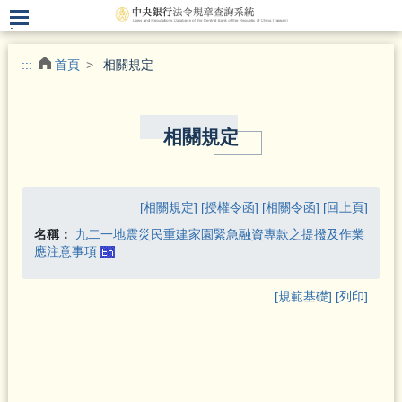
.
:::
首頁
相關規定
相關規定
[相關規定]
[授權令函]
[相關令函]
[回上頁]
名稱：
九二一地震災民重建家園緊急融資專款之提撥及作業
應注意事項
[規範基礎]
[列印]