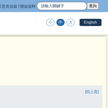
意見信箱
開放資料
English
小
中
大
[回上頁]