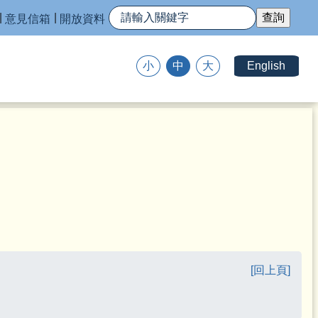
意見信箱
開放資料
English
小
中
大
[回上頁]