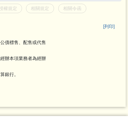
授權規定
相關規定
相關令函
[列印]
與公債標售、配售或代售
構經辦本項業務者為經辦
清算銀行。