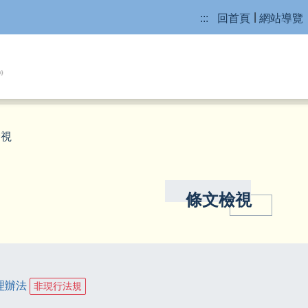
:::
回首頁
網站導覽
檢視
條文檢視
理辦法
非現行法規