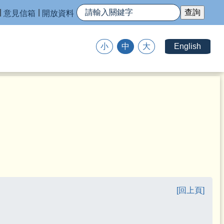
意見信箱
開放資料
English
小
中
大
[回上頁]