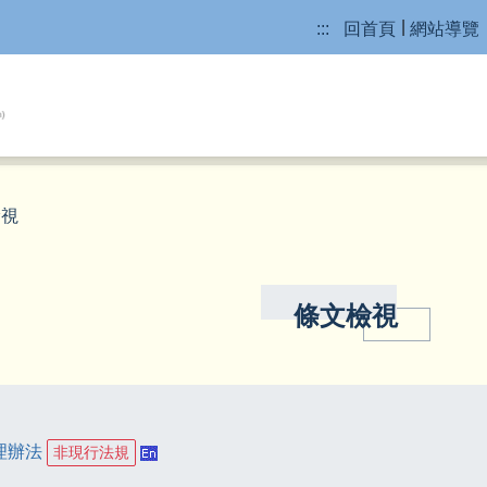
:::
回首頁
網站導覽
檢視
條文檢視
理辦法
非現行法規