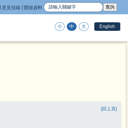
意見信箱
開放資料
English
小
中
大
[回上頁]