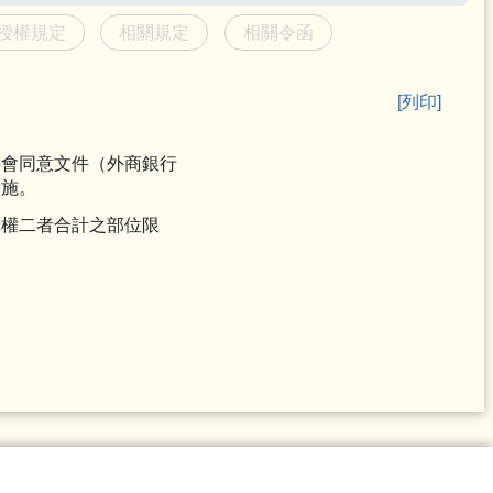
授權規定
相關規定
相關令函
[列印]
事會同意文件（外商銀行
實施。
擇權二者合計之部位限