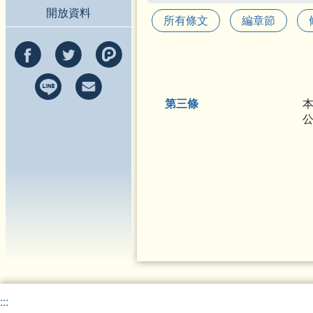
開放資料
所有條文
編章節
第三條
:::