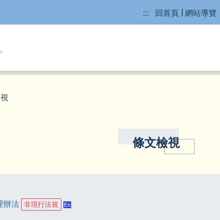
:::
回首頁
網站導覽
檢視
條文檢視
理辦法
非現行法規