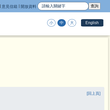
意見信箱
開放資料
English
小
中
大
[回上頁]