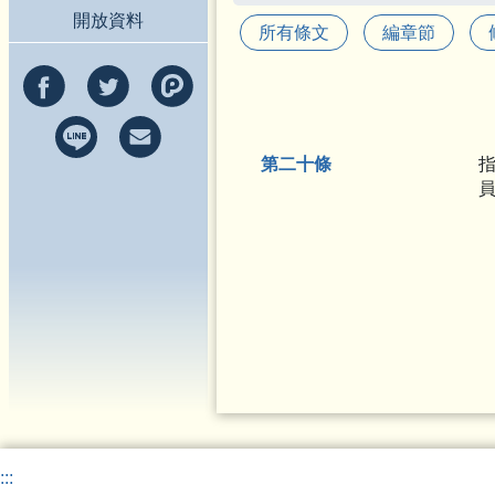
開放資料
所有條文
編章節
第二十條
:::