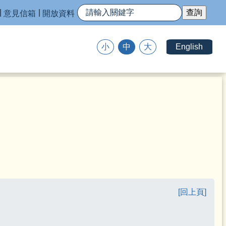
意見信箱
開放資料
English
小
中
大
[回上頁]