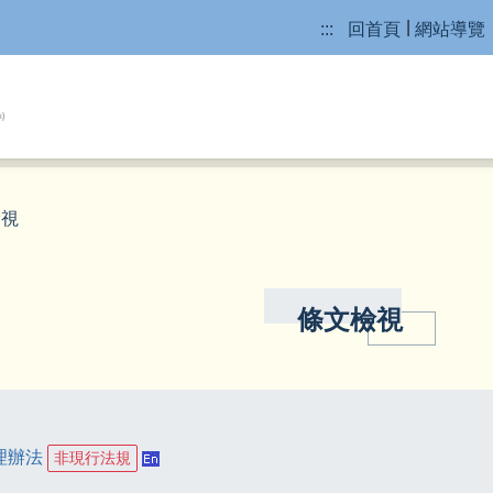
:::
回首頁
網站導覽
檢視
條文檢視
理辦法
非現行法規