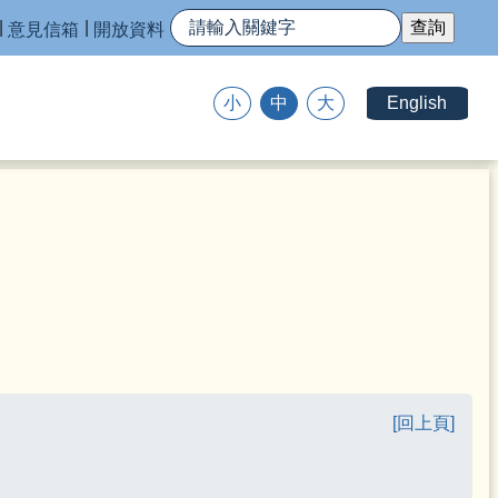
意見信箱
開放資料
English
小
中
大
[回上頁]