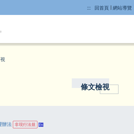
:::
回首頁
網站導覽
檢視
條文檢視
理辦法
非現行法規