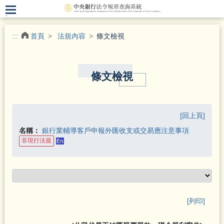
.
:::
首頁
法規內容
條文檢視
條文檢視
[回上頁]
名稱：
銀行業輔導客戶申報外匯收支或交易應注意事項
非現行法規
[列印]