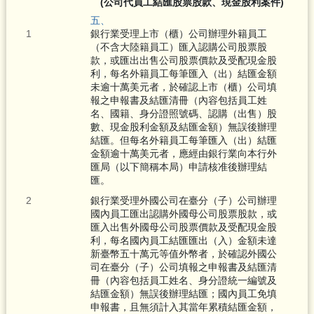
(公司代員工結匯股票股款、現金股利案件)
五、
銀行業受理上市（櫃）公司辦理外籍員工
（不含大陸籍員工）匯入認購公司股票股
款，或匯出出售公司股票價款及受配現金股
利，每名外籍員工每筆匯入（出）結匯金額
未逾十萬美元者，於確認上市（櫃）公司填
報之申報書及結匯清冊（內容包括員工姓
名、國籍、身分證照號碼、認購（出售）股
數、現金股利金額及結匯金額）無誤後辦理
結匯。但每名外籍員工每筆匯入（出）結匯
金額逾十萬美元者，應經由銀行業向本行外
匯局（以下簡稱本局）申請核准後辦理結
匯。
銀行業受理外國公司在臺分（子）公司辦理
國內員工匯出認購外國母公司股票股款，或
匯入出售外國母公司股票價款及受配現金股
利，每名國內員工結匯匯出（入）金額未達
新臺幣五十萬元等值外幣者，於確認外國公
司在臺分（子）公司填報之申報書及結匯清
冊（內容包括員工姓名、身分證統一編號及
結匯金額）無誤後辦理結匯；國內員工免填
申報書，且無須計入其當年累積結匯金額，