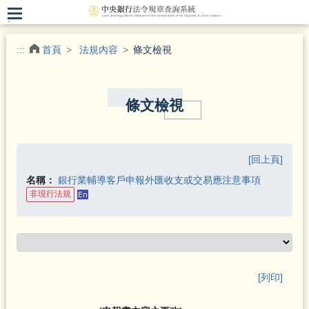
.
:::
首頁
法規內容
條文檢視
條文檢視
[回上頁]
名稱：
銀行業輔導客戶申報外匯收支或交易應注意事項
非現行法規
[列印]