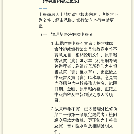
(申報書內容之更改)
三十、
申報義務人申請更改申報書內容，應檢附下
列文件，經由承辦之銀行業向本行申請更
正：
（一）辦理新臺幣結匯申報者：
1.非屬故意申報不實者：檢附律師、
會計師或銀行業出具無故意申報不
實意見書、相關證明文件、原申報
書及買（賣）匯水單（利用網際網
路辦理者，為銀行業所列印之申報
書及買（賣）匯水單）、更正後之
申報書及買（賣）匯水單。意見書
內容應包含申報義務人姓名、結匯
日期、金額、原申報內容、正確之
申報內容及申報錯誤之原因等項
目。
2.故意申報不實，已依管理外匯條例
第二十條第一項規定處罰者：檢附
繳交罰款之收據、更正後之申報書
及買（賣）匯水單及相關證明文
件。