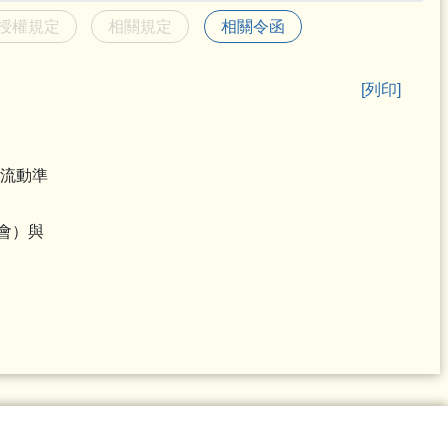
授權規定
相關規定
相關令函
[列印]
低流動準
會）與