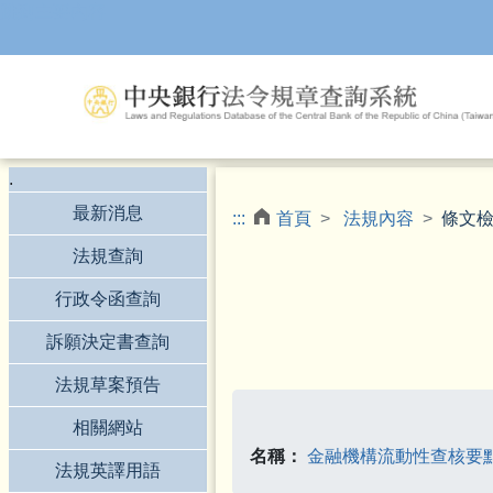
跳到主要內容
.
最新消息
:::
首頁
法規內容
條文
法規查詢
行政令函查詢
訴願決定書查詢
法規草案預告
相關網站
名稱：
金融機構流動性查核要
法規英譯用語