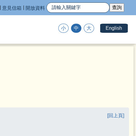
意見信箱
開放資料
English
小
中
大
[回上頁]