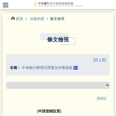
.
:::
首頁
法規內容
條文檢視
條文檢視
[回上頁]
名稱：
中央銀行辦理日間透支作業規範
[列印]
(申請塗銷設質)