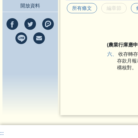
開放資料
所有條文
編章節
(農業行庫應
六、
收存轉存
存款月報
構核對。
:::