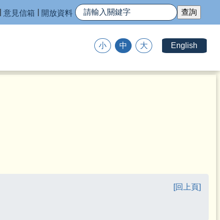
意見信箱
開放資料
English
小
中
大
[回上頁]