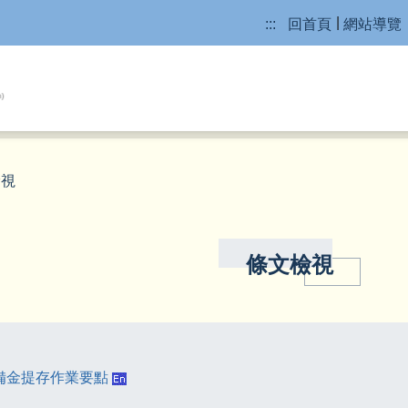
:::
回首頁
網站導覽
檢視
條文檢視
備金提存作業要點