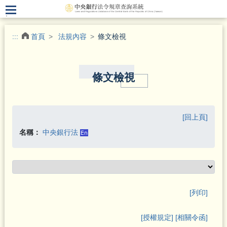
.
:::
首頁
法規內容
條文檢視
條文檢視
[回上頁]
名稱：
中央銀行法
[列印]
[授權規定]
[相關令函]