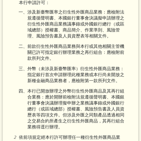
本行申請許可：
一、涉及新臺幣匯率之衍生性外匯商品業務：應檢附法
規遵循聲明書、本國銀行董事會決議擬申請辦理之
衍生性外匯商品業務議事錄或外國銀行總行（或區
域總部）授權書、商品簡介、作業準則、風險管
理、風險預告書及人員資歷表等相關文件。
二、前款衍生性外匯商品業務與本行或其他相關主管機
關已許可指定銀行辦理業務之再行組合：應檢附前
款所列文件。
三、外幣（未涉及新臺幣匯率）衍生性外匯商品業務：
指定銀行首次申請辦理此種業務或本行尚未開放之
新種金融商品業務者，應檢附第一款所列文件。
四、本行已開放辦理之外幣衍生性外匯商品及其再行組
合業務：應於開辦前檢附法規遵循聲明書、本國銀
行董事會決議辦理擬申辦之業務議事錄或外國銀行
總行（或區域總部）授權書、風險預告書及人員資
歷表等四項文件。但涉及外匯之同類產品透過相同
之交易合約所產生之衍生性外匯商品，其再行組合
業務得逕行辦理。
依前項規定經本行許可辦理任一種衍生性外匯商品業