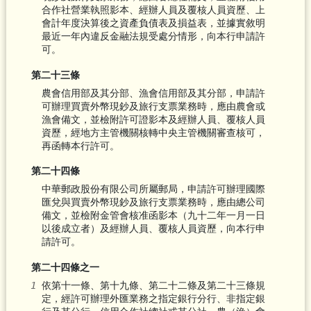
合作社營業執照影本、經辦人員及覆核人員資歷、上
會計年度決算後之資產負債表及損益表，並據實敘明
最近一年內違反金融法規受處分情形，向本行申請許
可。
第二十三條
農會信用部及其分部、漁會信用部及其分部，申請許
可辦理買賣外幣現鈔及旅行支票業務時，應由農會或
漁會備文，並檢附許可證影本及經辦人員、覆核人員
資歷，經地方主管機關核轉中央主管機關審查核可，
再函轉本行許可。
第二十四條
中華郵政股份有限公司所屬郵局，申請許可辦理國際
匯兌與買賣外幣現鈔及旅行支票業務時，應由總公司
備文，並檢附金管會核准函影本（九十二年一月一日
以後成立者）及經辦人員、覆核人員資歷，向本行申
請許可。
第二十四條之一
依第十一條、第十九條、第二十二條及第二十三條規
定，經許可辦理外匯業務之指定銀行分行、非指定銀