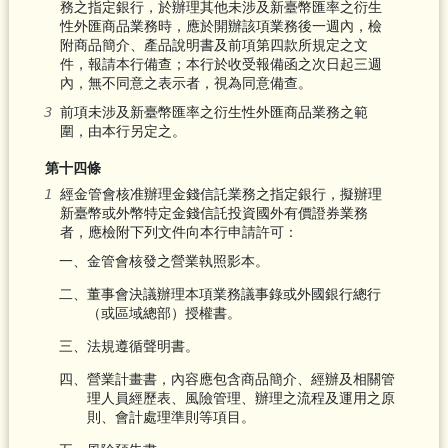
務之指定銀行，於辦理其他未涉及新臺幣匯率之衍生
性外匯商品業務時，應於開辦該項業務後一週內，檢
附商品簡介、產品說明書及前項第四款所規定之文
件，報請本行備查；本行於收受報備函之次日起三週
內，無不同意之表示者，視為同意備查。
前項未涉及新臺幣匯率之衍生性外匯商品業務之範
圍，由本行另定之。
第十四條
經金管會核准辦理金錢信託業務之指定銀行，擬辦理
新臺幣或外幣特定金錢信託投資國外有價證券業務
者，應檢附下列文件向本行申請許可：
一、金管會核發之營業執照影本。
二、董事會決議辦理本項業務議事錄或外國銀行總行
（或區域總部）授權書。
三、法規遵循聲明書。
四、營業計畫書，內容應包含商品簡介、經辦及相關管
理人員經歷表、風險管理、辦理之流程及運用之原
則、會計處理準則等項目。