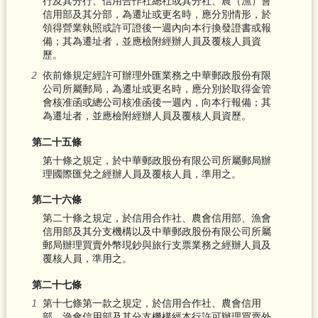
行及其分行、信用合作社總社或其分社、農（漁）會
信用部及其分部，為遷址或更名時，應分別情形，於
領得營業執照或許可證後一週內向本行換發證書或報
備；其為遷址者，並應檢附經辦人員及覆核人員資
歷。
依前條規定經許可辦理外匯業務之中華郵政股份有限
公司所屬郵局，為遷址或更名時，應分別於取得金管
會核准函或總公司核准函後一週內，向本行報備；其
為遷址者，並應檢附經辦人員及覆核人員資歷。
第二十五條
第十條之規定，於中華郵政股份有限公司所屬郵局辦
理國際匯兌之經辦人員及覆核人員，準用之。
第二十六條
第二十條之規定，於信用合作社、農會信用部、漁會
信用部及其分支機構以及中華郵政股份有限公司所屬
郵局辦理買賣外幣現鈔與旅行支票業務之經辦人員及
覆核人員，準用之。
第二十七條
第十七條第一款之規定，於信用合作社、農會信用
部、漁會信用部及其分支機構經本行許可辦理買賣外