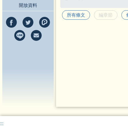
開放資料
所有條文
編章節
:::